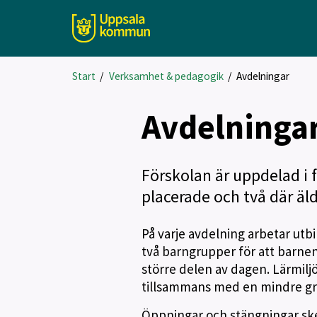
Start
/
Verksamhet & pedagogik
/
Avdelningar
Avdelninga
Förskolan är uppdelad i 
placerade och två där äld
På varje avdelning arbetar utbi
två barngrupper för att barnen
större delen av dagen. Lärmiljö
tillsammans med en mindre g
Öppningar och stängningar ske