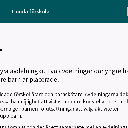
Tiunda förskola
r
fyra avdelningar. Två avdelningar där yngre b
re barn är placerade.
ldade förskollärare och barnskötare. Avdelningarna delas
 ska ha möjlighet att vistas i mindre konstellationer un
erna ger barnen förutsättningar att välja aktiviteter
rupp barn.
r utomhus och det är ett samarbete mellan avdelningar