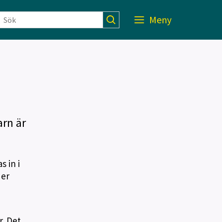
Meny
arn är
 in i
der
. Det