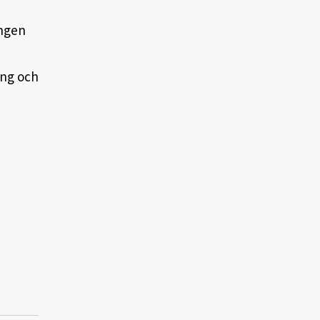
ingen
ing och