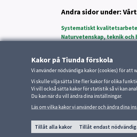
Andra sidor under: Vårt
Systematiskt kvalitetsarbet
Naturvetenskap, teknik och b
Normer och värden
Matematik
Kakor på Tiunda förskola
Språk och kommunikation
Vi använder nödvändiga kakor (cookies) för att 
Vi skulle vilja sätta lite fler kakor för olika fu
Vi vill också sätta kakor för statistik så vi kan 
Du kan när du vill ändra dina inställningar.
Läs om vilka kakor vi använder och ändra dina ins
Sidfot
Huvudmeny
Snabb
Tillåt alla kakor
Tillåt endast nödvändig
Start
Uppsal
Om förskolan
Skolver