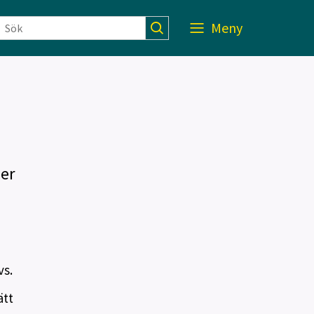
Meny
er
vs.
ätt