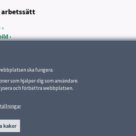
 arbetssätt
e
ild
webbplatsen ska fungera.
nktioner som hjälper dig som användare.
analysera och förbättra webbplatsen.
tällningar
länkar
Kontakt
a kakor
Tiunda förskola
a kommun
Sibyllegatan 10
ket