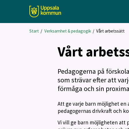
Start
/
Verksamhet & pedagogik
/
Vårt arbetssätt
Vårt arbets
Pedagogerna på förskol
som strävar efter att var
förmåga och sin proxima
Att ge varje barn möjlighet en 
pedagogernas drivkraft och ko
Vi vill ge barn möjligheten att