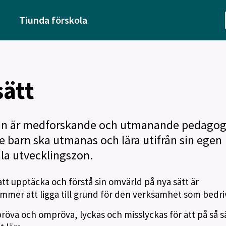
Tiunda förskola
sätt
an är medforskande och utmanande pedagog
je barn ska utmanas och lära utifrån sin egen
la utvecklingszon.
att upptäcka och förstå sin omvärld på nya sätt är
mmer att ligga till grund för den verksamhet som bedri
 pröva och ompröva, lyckas och misslyckas för att på så s