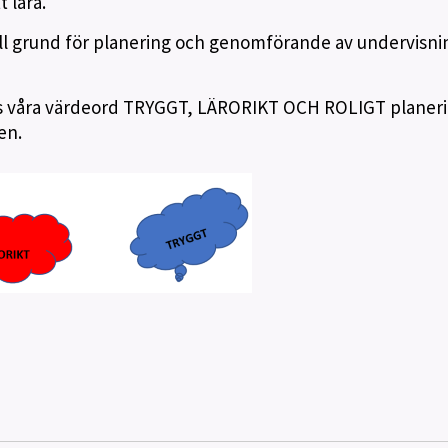
 lära.
till grund för planering och genomförande av undervisn
s våra värdeord TRYGGT, LÄRORIKT OCH ROLIGT planer
en.