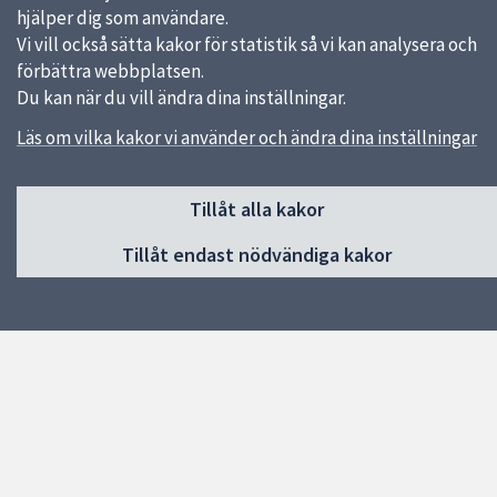
hjälper dig som användare.
Sidfot
Vi vill också sätta kakor för statistik så vi kan analysera och
Huvudmeny
förbättra webbplatsen.
Start
Du kan när du vill ändra dina inställningar.
Om förskolan
Läs om vilka kakor vi använder och ändra dina inställningar
Verksamhet & pedagogik
Kontakt
Jobba hos oss
Tillåt alla kakor
Tillåt endast nödvändiga kakor
Snabblänkar
Uppsala kommun
Skolverket
Kontakt
Tiunda förskola