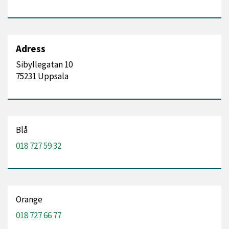
Adress
Sibyllegatan 10
75231 Uppsala
Blå
018 727 59 32
Orange
018 727 66 77